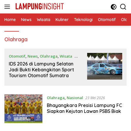
Langsung
ke
konten
Home
News
Wisata
Kuliner
Teknologi
Otomotif
Olah
Olahraga
Otomotif
,
News
,
Olahraga
,
Wisata
25
Mei 2026
IDS 2026 di Lampung Selatan
Jadi Bukti Kebangkitan Sport
Tourism Otomotif Sumatra
Olahraga
,
Nasional
23 Mei 2026
Bhayangkara Presisi Lampung FC
Siapkan Kejutan Lawan PSBS Biak