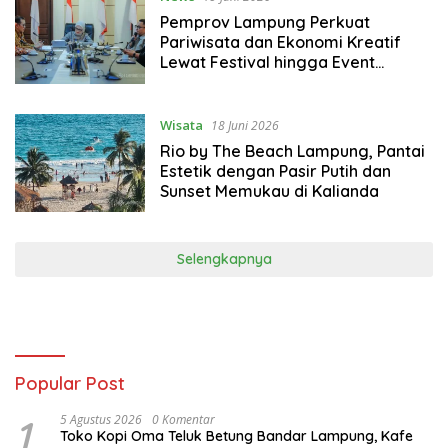
Pemprov Lampung Perkuat
Pariwisata dan Ekonomi Kreatif
Lewat Festival hingga Event
Olahraga
Wisata
18 Juni 2026
Rio by The Beach Lampung, Pantai
Estetik dengan Pasir Putih dan
Sunset Memukau di Kalianda
Selengkapnya
Popular Post
1
5 Agustus 2026
0 Komentar
Toko Kopi Oma Teluk Betung Bandar Lampung, Kafe