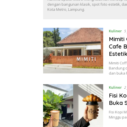
dengan bangunan klasik, spot foto estetik, d
Kota Metro, Lampung.
Kuliner
5
Mimiti
Cafe 
Esteti
Mimiti Co
Bandung de
dan buka h
Kuliner
2
Fisi K
Buka S
Fisi Kopi 
Minggu pag