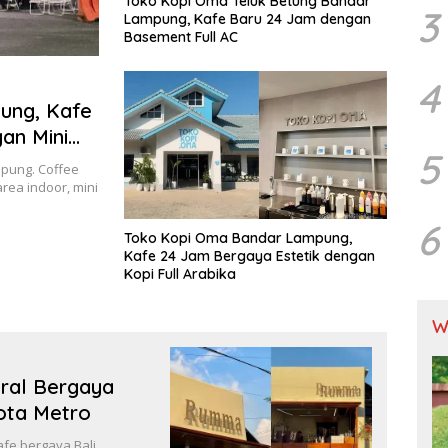
Toko Kopi Oma Teluk Betung Bandar
3
Lampung, Kafe Baru 24 Jam dengan
Basement Full AC
4
pung, Kafe
an Mini
5
mpung. Coffee
rea indoor, mini
6
Toko Kopi Oma Bandar Lampung,
Kafe 24 Jam Bergaya Estetik dengan
Kopi Full Arabika
W
ral Bergaya
Kota Metro
fe bergaya Bali