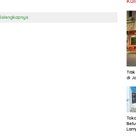
Kul
Selengkapnya
Titi
di J
Toko
Bet
Lamp
24 