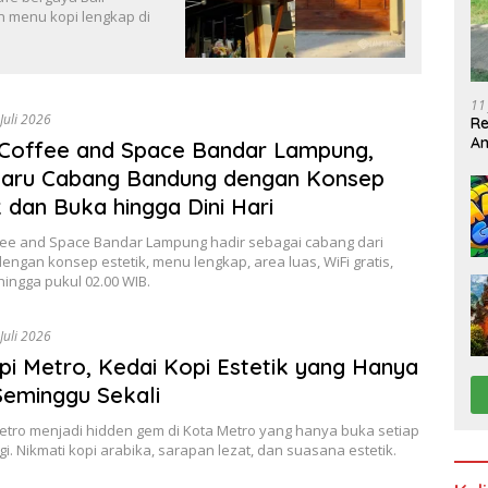
an menu kopi lengkap di
11
 Juli 2026
R
An
 Coffee and Space Bandar Lampung,
un
Baru Cabang Bandung dengan Konsep
k dan Buka hingga Dini Hari
ffee and Space Bandar Lampung hadir sebagai cabang dari
ngan konsep estetik, menu lengkap, area luas, WiFi gratis,
ingga pukul 02.00 WIB.
 Juli 2026
opi Metro, Kedai Kopi Estetik yang Hanya
eminggu Sekali
Metro menjadi hidden gem di Kota Metro yang hanya buka setiap
i. Nikmati kopi arabika, sarapan lezat, dan suasana estetik.