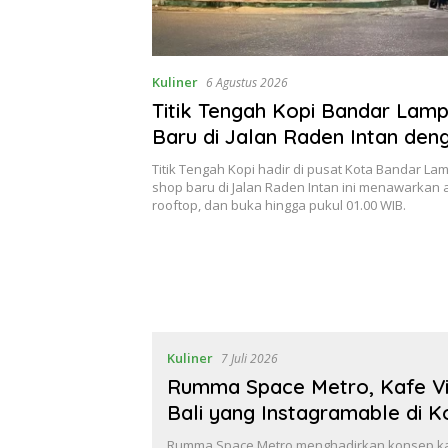
Kuliner
6 Agustus 2026
Titik Tengah Kopi Bandar Lam
Baru di Jalan Raden Intan deng
Rooftop
Titik Tengah Kopi hadir di pusat Kota Bandar La
shop baru di Jalan Raden Intan ini menawarkan a
rooftop, dan buka hingga pukul 01.00 WIB.
Kuliner
7 Juli 2026
Rumma Space Metro, Kafe Vi
Bali yang Instagramable di 
Rumma Space Metro menghadirkan konsep ka