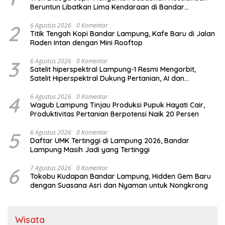
Beruntun Libatkan Lima Kendaraan di Bandar
Lampung
2
6 Agustus 2026
0 Komentar
Titik Tengah Kopi Bandar Lampung, Kafe Baru di Jalan
Raden Intan dengan Mini Rooftop
3
6 Agustus 2026
0 Komentar
Satelit hiperspektral Lampung-1 Resmi Mengorbit,
Satelit Hiperspektral Dukung Pertanian, AI dan
Pembangunan Lampung
4
6 Agustus 2026
0 Komentar
Wagub Lampung Tinjau Produksi Pupuk Hayati Cair,
Produktivitas Pertanian Berpotensi Naik 20 Persen
5
6 Agustus 2026
0 Komentar
Daftar UMK Tertinggi di Lampung 2026, Bandar
Lampung Masih Jadi yang Tertinggi
6
7 Agustus 2026
0 Komentar
Tokobu Kudapan Bandar Lampung, Hidden Gem Baru
dengan Suasana Asri dan Nyaman untuk Nongkrong
Wisata