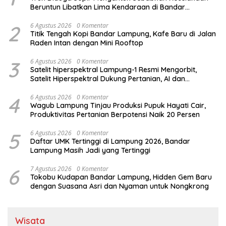
Beruntun Libatkan Lima Kendaraan di Bandar
Lampung
2
6 Agustus 2026
0 Komentar
Titik Tengah Kopi Bandar Lampung, Kafe Baru di Jalan
Raden Intan dengan Mini Rooftop
3
6 Agustus 2026
0 Komentar
Satelit hiperspektral Lampung-1 Resmi Mengorbit,
Satelit Hiperspektral Dukung Pertanian, AI dan
Pembangunan Lampung
4
6 Agustus 2026
0 Komentar
Wagub Lampung Tinjau Produksi Pupuk Hayati Cair,
Produktivitas Pertanian Berpotensi Naik 20 Persen
5
6 Agustus 2026
0 Komentar
Daftar UMK Tertinggi di Lampung 2026, Bandar
Lampung Masih Jadi yang Tertinggi
6
7 Agustus 2026
0 Komentar
Tokobu Kudapan Bandar Lampung, Hidden Gem Baru
dengan Suasana Asri dan Nyaman untuk Nongkrong
Wisata