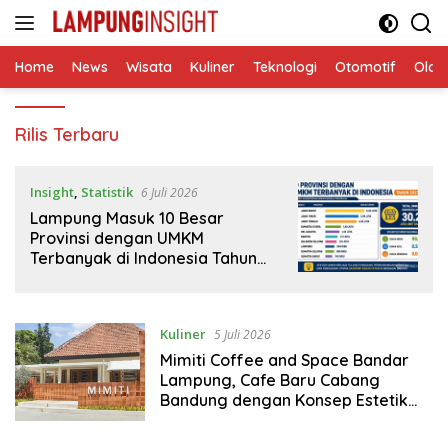
Langsung
ke
konten
Home
News
Wisata
Kuliner
Teknologi
Otomotif
Olah
Lampung
Rilis Terbaru
Insight
Insight
,
Statistik
6 Juli 2026
Lampung Masuk 10 Besar
Provinsi dengan UMKM
Terbanyak di Indonesia Tahun
2025
Kuliner
5 Juli 2026
Mimiti Coffee and Space Bandar
Lampung, Cafe Baru Cabang
Bandung dengan Konsep Estetik
dan Buka hingga Dini Hari